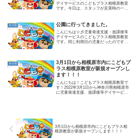
デイサービスのこどもプラス相模原教室
です。今日は、スタッフが災害時の一
時、指定避難場所になっている、相模原
市中央小学校（中央区富士見１丁目３－
２２）に行ってきました。 教室からは１
公園に行ってきました。
未分類
６号を渡り、郵便局の裏側...
こんにちは☆彡児童発達支援・放課後等
デイサービスのこどもプラス相模原教室
です。同じ利用日の児童だったのです
が、お休みなどがありやっと一緒の利用
日！！！近くの公園に行ってきました。
初めてのことが苦手なEくん。滑り台の階
段が梯子になっていた為、...
3月1日から相模原市内にこどもプ
未分類
ラス相模原教室が新規オープンし
ます！！！
こんにちは！こどもプラス相模原教室で
す！2022年3月1日から神奈川県相模原市
に児童発達支援、放課後等デイサービ
ス、保育所等訪問支援事業所をオープン
します(^^)運動遊びとことばのトレーニン
グをメインにした教室です。運動遊び
は、楽しく体を動...
3月1日から相模原市内にこどもプラス相
模原教室が新規オープンします！！！