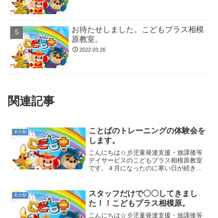
お待たせしました。こどもプラス相模
原教室。
2022.03.26
関連記事
ことばのトレーニングの体験会を
未分類
します。
こんにちは☆彡児童発達支援・放課後等
デイサービスのこどもプラス相模原教室
です。４月になったのに寒い日が続きま
すね。体調を崩さないように気を付けて
くださいね。もうすぐ学校、幼稚園、保
育園が始まりますね。ご入学、進級おめ
スタッフだけで〇〇してきまし
未分類
でとうございます。おめで...
た！！こどもプラス相模原。
こんにちは☆彡児童発達支援・放課後等